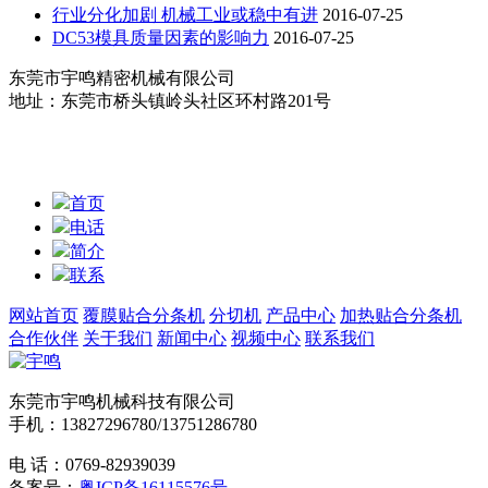
行业分化加剧 机械工业或稳中有进
2016-07-25
DC53模具质量因素的影响力
2016-07-25
东莞市宇鸣精密机械有限公司
地址：东莞市桥头镇岭头社区环村路201号
首页
电话
简介
联系
网站首页
覆膜贴合分条机
分切机
产品中心
加热贴合分条机
合作伙伴
关于我们
新闻中心
视频中心
联系我们
东莞市宇鸣机械科技有限公司
手机：13827296780/13751286780
电 话：0769-82939039
备案号：
粤ICP备16115576号