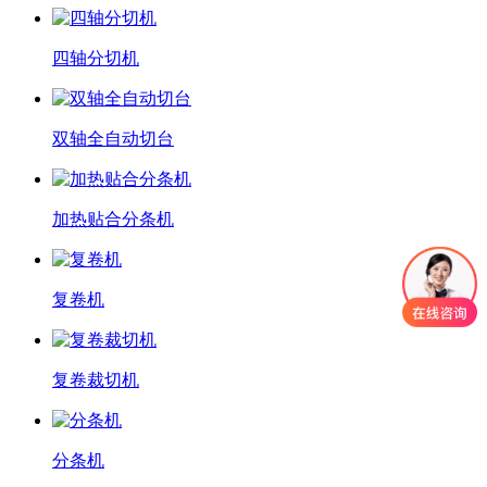
四轴分切机
双轴全自动切台
加热贴合分条机
复卷机
复卷裁切机
分条机