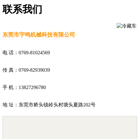
联系我们
东莞市宇鸣机械科技有限公司
电 话：0769-81024569
传 真：0769-82939039
手 机：13827296780
地 址：东莞市桥头镇岭头村塘头夏路202号