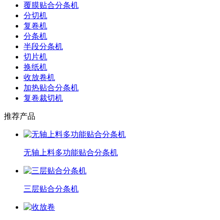
覆膜贴合分条机
分切机
复卷机
分条机
半段分条机
切片机
换纸机
收放卷机
加热贴合分条机
复卷裁切机
推荐产品
无轴上料多功能贴合分条机
三层贴合分条机