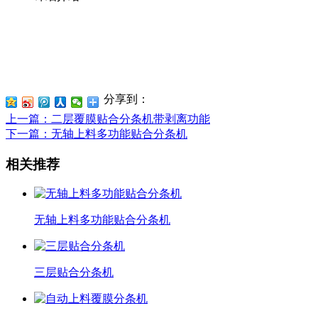
分享到：
上一篇
：二层覆膜贴合分条机带剥离功能
下一篇
：无轴上料多功能贴合分条机
相关推荐
无轴上料多功能贴合分条机
三层贴合分条机