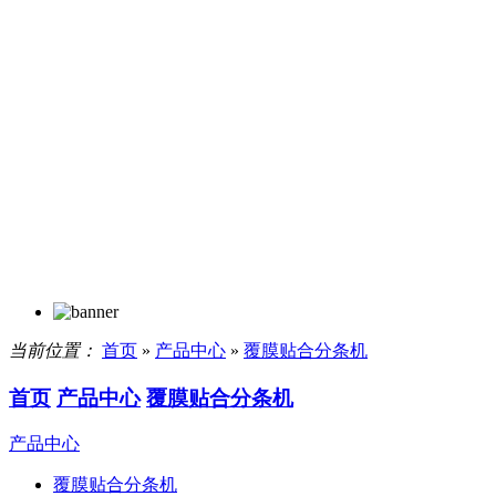
当前位置：
首页
»
产品中心
»
覆膜贴合分条机
首页
产品中心
覆膜贴合分条机
产品中心
覆膜贴合分条机