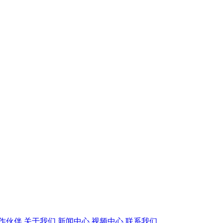
作伙伴
关于我们
新闻中心
视频中心
联系我们