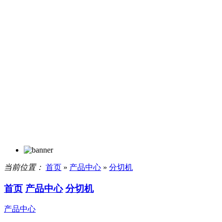
当前位置：
首页
»
产品中心
»
分切机
首页
产品中心
分切机
产品中心