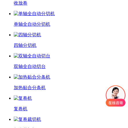
收放卷
单轴全自动分切机
四轴分切机
双轴全自动切台
加热贴合分条机
复卷机