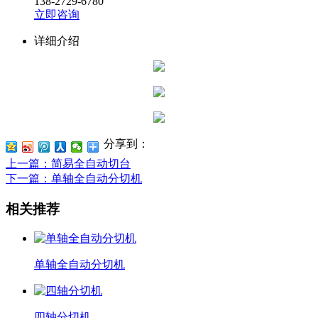
138-2729-6780
立即咨询
详细介绍
分享到：
上一篇
：简易全自动切台
下一篇
：单轴全自动分切机
相关推荐
单轴全自动分切机
四轴分切机