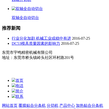
双轴全自动切台
推荐新闻
行业分化加剧 机械工业或稳中有进
2016-07-25
DC53模具质量因素的影响力
2016-07-25
东莞市宇鸣精密机械有限公司
地址：东莞市桥头镇岭头社区环村路201号
首页
电话
简介
联系
网站首页
覆膜贴合分条机
分切机
产品中心
加热贴合分条机